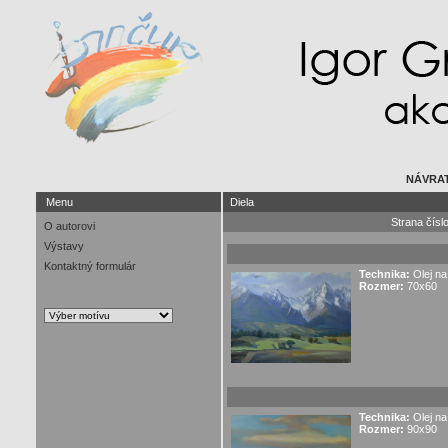
NÁVRAT
Menu
Diela
Strana čís
O autorovi
Výstavy
Kontaktný formulár
Technika:
Olej na
Rozmer:
70x60
Technika:
Olej na
Rozmer:
90x90