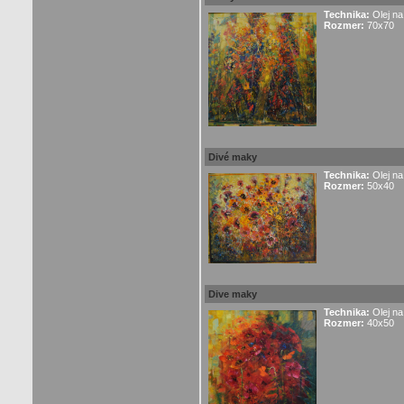
Technika:
Olej na
Rozmer:
70x70
Divé maky
Technika:
Olej na
Rozmer:
50x40
Dive maky
Technika:
Olej na
Rozmer:
40x50