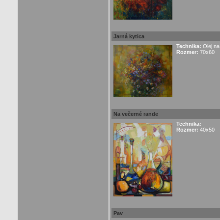
Jarná kytica
Technika:
Olej na
Rozmer:
70x60
Na večerné rande
Technika:
Rozmer:
40x50
Pav