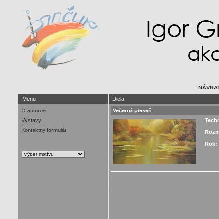
NÁVRAT
Menu
Diela
O autorovi
Večerná pieseň
Výstavy
Tech
Kontaktný formulár
Rozm
Rok: