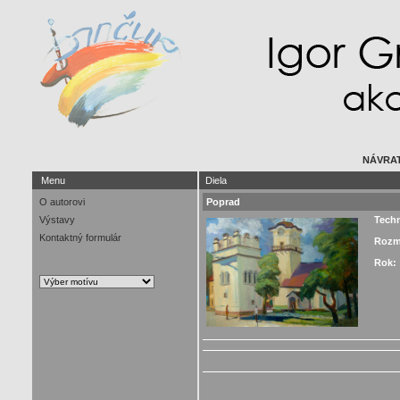
NÁVRAT
Menu
Diela
O autorovi
Poprad
Výstavy
Tech
Kontaktný formulár
Rozm
Rok: