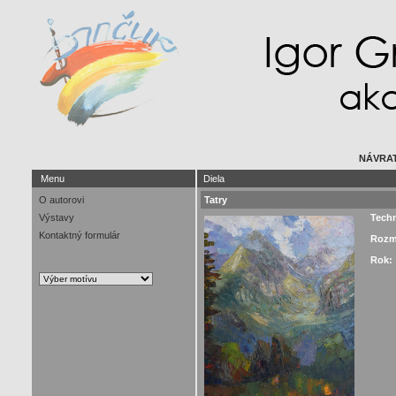
NÁVRAT
Menu
Diela
O autorovi
Tatry
Výstavy
Tech
Kontaktný formulár
Rozm
Rok: