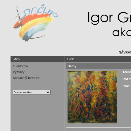
NÁVRAT
Menu
Diela
O autorovi
Damy
Výstavy
Tech
Kontaktný formulár
Rozm
Rok: