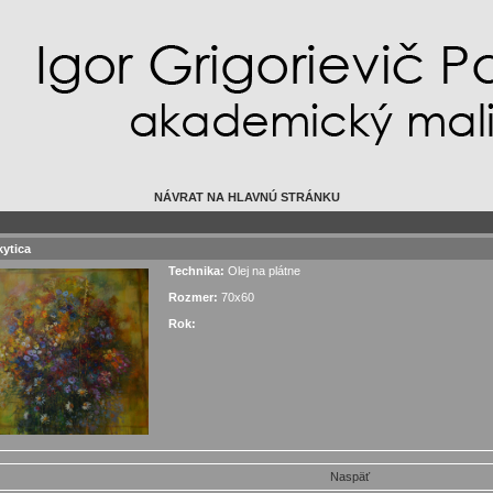
NÁVRAT NA HLAVNÚ STRÁNKU
kytica
Technika:
Olej na plátne
Rozmer:
70x60
Rok:
Naspäť