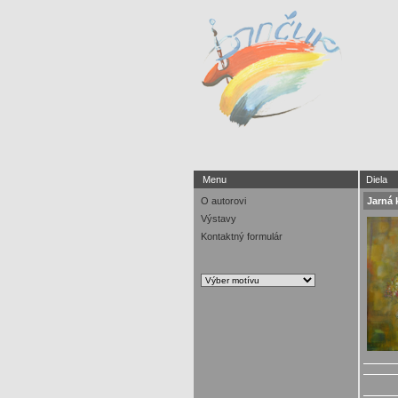
Menu
Diela
O autorovi
Jarná 
Výstavy
Kontaktný formulár