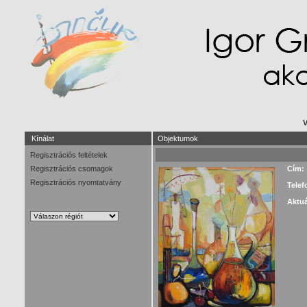
V
Kínálat
Objektumok
Regisztrációs feltételek
Regisztrációs csomagok
Cím:
Regisztrációs nyomtatvány
Telef
Aktuá