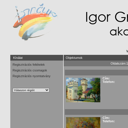
V
Kínálat
Objektumok
Oldalszám:1
Regisztrációs feltételek
Regisztrációs csomagok
Regisztrációs nyomtatvány
Cím:
Telefon:
Cím:
Telefon: